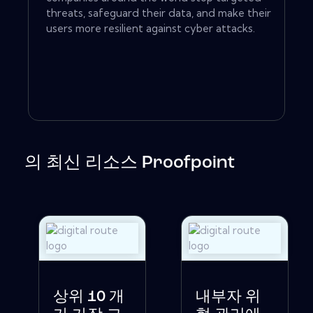
threats, safeguard their data, and make their
users more resilient against cyber attacks.
의 최신 리소스 Proofpoint
상위 10 개
내부자 위