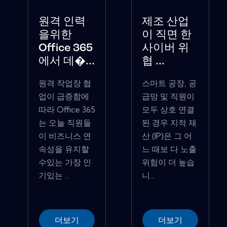
원격 인력
제조 산업
을위한
이 직면 한
Office 365
사이버 위
에서 데�...
협 ...
원격 작업장 협
스마트 공장, 공
업이 급증함에
급망 및 직원이
따라 Office 365
모두 상호 연결
는 오늘 직원들
된 경우 지적 재
이 비즈니스 연
산 (IP)은 그 어
속성을 유지할
느 때보 다 노출
수있는 가장 인
위험이 더 높습
기있는 ...
니...
더보기
더보기