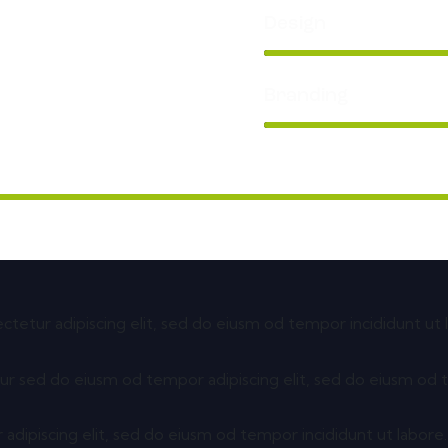
Design
Branding
ctetur adipiscing elit, sed do eiusm od tempor incididunt ut 
ur sed do eiusm od tempor adipiscing elit, sed do eiusm od 
 adipiscing elit, sed do eiusm od tempor incididunt ut labore.