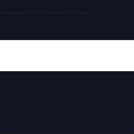
 adipiscing elit, sed do eiusm od tempor.
deleniti atque corrupti quos dolores et quas molestias exce