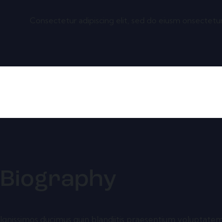
Consectetur adipiscing elit, sed do eiusm onsectetur
Biography
Ignissimos ducimus quin blandiitis praesentium voluptatem 