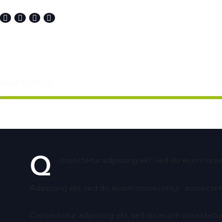
Web Design
Q
onsectetur adipiscing elit, sed do eiusm onse
Adipiscing elit, sed do eiusm consectetur aonsectet
Consectetur adipiscing elit, sed do eiusm onsectetur