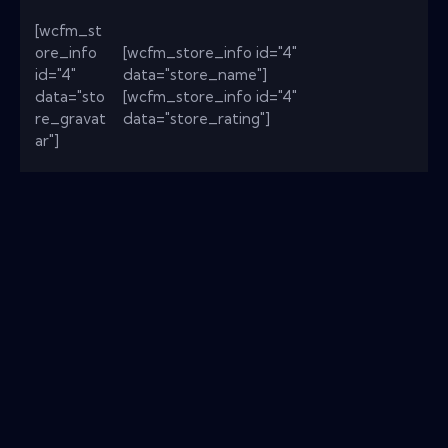
[wcfm_st
ore_info
[wcfm_store_info id="4"
id="4"
data="store_name"]
data="sto
[wcfm_store_info id="4"
re_gravat
data="store_rating"]
ar"]