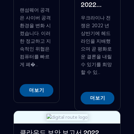
2022...
랜섬웨어 공격
은 사이버 공격
우크라이나 전
환경을 변화 시
쟁은 2022 년
켰습니다. 이러
상반기에 헤드
한 정교하고 지
라인을 지배했
속적인 위협은
으며 곧 평화로
컴퓨터를 빠르
운 결론을 내릴
게 폐�...
수 있기를 희망
할 수 있...
더보기
더보기
클라우드 보안 보고서 2022