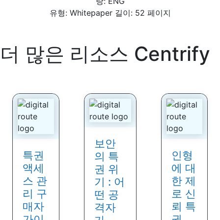
랑: ENG
유형: Whitepaper 길이: 52 페이지
더 많은 리소스
Centrify
보안
특권
인형
의 특
액세
에 대
권 위
스 관
한 제
기 : 어
리 구
로 신
떤 공
매자
뢰 특
격자
가이
권