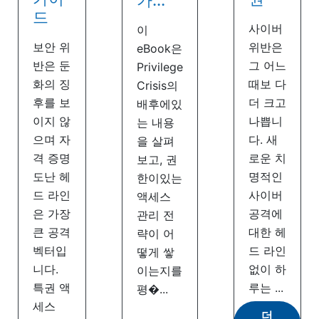
가...
드
사이버
이
보안 위
위반은
eBook은
반은 둔
그 어느
Privilege
화의 징
때보 다
Crisis의
후를 보
더 크고
배후에있
이지 않
나쁩니
는 내용
으며 자
다. 새
을 살펴
격 증명
로운 치
보고, 권
도난 헤
명적인
한이있는
드 라인
사이버
액세스
은 가장
공격에
관리 전
큰 공격
대한 헤
략이 어
벡터입
드 라인
떻게 쌓
니다.
없이 하
이는지를
특권 액
루는 ...
평�...
세스
더