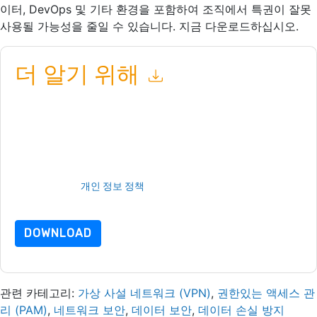
이터, DevOps 및 기타 환경을 포함하여 조직에서 특권이 잘못
사용될 가능성을 줄일 수 있습니다. 지금 다운로드하십시오.
더 알기 위해
이 양식을 제출함으로써 귀하는 수락합니다
Centrify
당신에게 연
락하여 마케팅 관련 이메일 또는 전화. 언제든지 구독을 취소할 수
있습니다.
Centrify
웹사이트 및 커뮤니케이션은 자체 개인 정보 보
호 정책의 적용을 받습니다.
이 리소스를 요청하면 사용 약관에 동의하는 것입니다. 모든 데이터
는 우리의 보호
개인 정보 정책
.추가 질문이 있으시면 이메일을 보
내주십시오 dataprotection@techpublishhub.com
DOWNLOAD
관련 카테고리:
가상 사설 네트워크 (VPN)
,
권한있는 액세스 관
리 (PAM)
,
네트워크 보안
,
데이터 보안
,
데이터 손실 방지