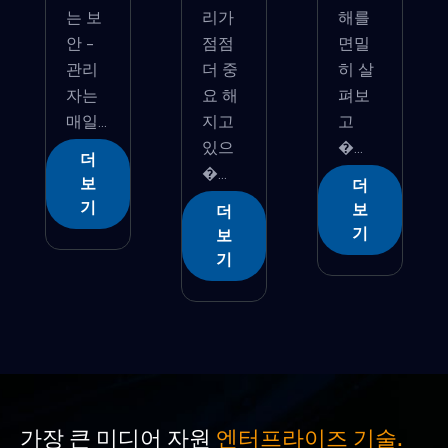
는 보
리가
해를
안 -
점점
면밀
관리
더 중
히 살
자는
요 해
펴보
매일...
지고
고
있으
�...
더
�...
보
더
기
보
더
기
보
기
가장 큰 미디어 자원
엔터프라이즈 기술.