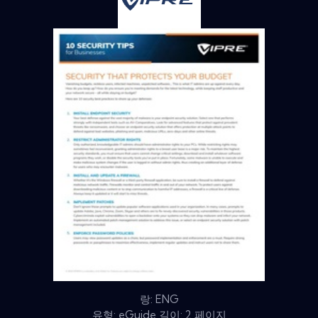
랑: ENG
유형: eGuide 길이: 2 페이지