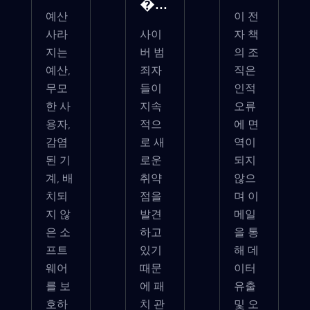
�...
예산
이 전
사라
사이
자 책
지는
버 범
의 조
예산,
죄자
직은
무모
들이
인적
한 사
지속
오류
용자,
적으
에 면
감염
로 새
역이
된 기
로운
되지
계, 배
취약
않으
치되
점을
며 이
지 않
발견
메일
은 소
하고
을 통
프트
있기
해 데
웨어
때문
이터
를 보
에 패
유출
호하
치 관
및 오