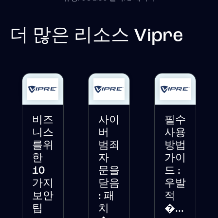
더 많은 리소스
Vipre
비즈
사이
필수
니스
버
사용
를위
범죄
방법
한
자
가이
10
문을
드 :
가지
닫음
우발
보안
: 패
적
팁
치
�...